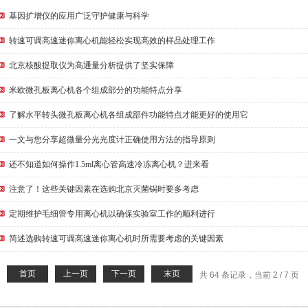
基因扩增仪的应用广泛守护健康与科学
转速可调高速迷你离心机能轻松实现高效的样品处理工作
北京核酸提取仪为高通量分析提供了坚实保障
米欧微孔板离心机各个组成部分的功能特点分享
了解水平转头微孔板离心机各组成部件功能特点才能更好的使用它
一文与您分享超微量分光光度计正确使用方法的指导原则
还不知道如何操作1.5ml离心管高速冷冻离心机？进来看
注意了！这些关键因素在选购北京灭菌锅时要多考虑
定期维护毛细管专用离心机以确保实验室工作的顺利进行
简述选购转速可调高速迷你离心机时所需要考虑的关键因素
首页
上一页
下一页
末页
共 64 条记录，当前 2 / 7 页