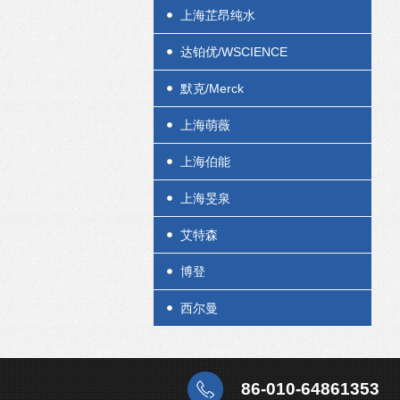
上海芷昂纯水
达铂优/WSCIENCE
默克/Merck
上海萌薇
上海伯能
上海旻泉
艾特森
博登
西尔曼
86-010-64861353