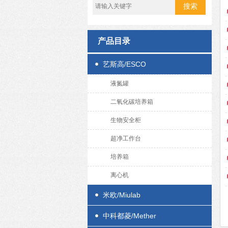
产品目录
艺斯高/ESCO
液氮罐
二氧化碳培养箱
生物安全柜
超净工作台
培养箱
离心机
米欧/Miulab
中科都菱/Mether