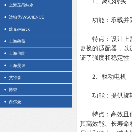
1、离心转头
上海芷昂纯水
达铂优/WSCIENCE
功能：承载并固
默克/Merck
特点：设计上需考
上海萌薇
更换的适配器，以
上海伯能
证了强度和稳定性
上海旻泉
2、驱动电机
艾特森
博登
功能：提供旋转
西尔曼
特点：高效且低
其高效能、长寿命