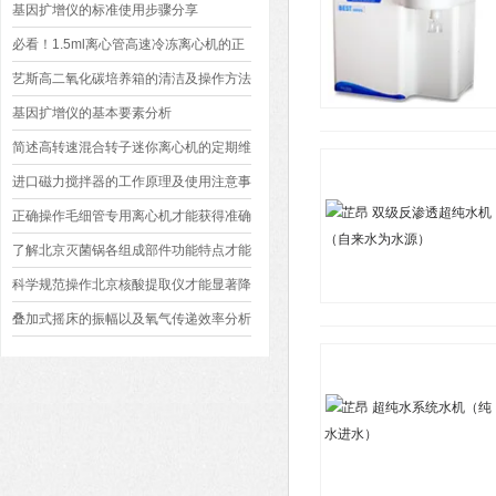
基因扩增仪的标准使用步骤分享
必看！1.5ml离心管高速冷冻离心机的正
确使用方法全解析
艺斯高二氧化碳培养箱的清洁及操作方法
介绍
基因扩增仪的基本要素分析
简述高转速混合转子迷你离心机的定期维
护保养方法
进口磁力搅拌器的工作原理及使用注意事
项
正确操作毛细管专用离心机才能获得准确
实验结果
了解北京灭菌锅各组成部件功能特点才能
更好的使用它
科学规范操作北京核酸提取仪才能显著降
低误差率和污染风险
叠加式摇床的振幅以及氧气传递效率分析