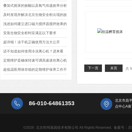
叠加式摇床的振幅以及氧气传递效率分析
及时发现并解决北京生物安全柜出现的故
障至关重要
浅述如何建立进口磁力搅拌器搅拌效果的
评价体系
安装生物安全柜时应满足以下要求
超详细！冻干机正确使用方法大公开
还不知道如何使用冷冻离心机？进来看
定期维护是确保转速可调高速迷你离心机
下一页
末页
共 
延长使用寿命的关键
超低温医用保存箱的定期维护保养工作不
能少
北京市昌
86-010-64861353
点中心A座
©2026 北京乾明基因技术有限公司 All Rights Reserved.
备案号：京IC