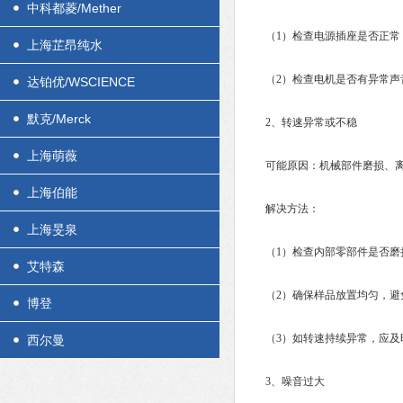
中科都菱/Mether
（1）检查电源插座是否正常
上海芷昂纯水
（2）检查电机是否有异常声音
达铂优/WSCIENCE
默克/Merck
2、转速异常或不稳
上海萌薇
可能原因：机械部件磨损、离
上海伯能
解决方法：
上海旻泉
（1）检查内部零部件是否磨
艾特森
（2）确保样品放置均匀，避
博登
（3）如转速持续异常，应及
西尔曼
3、噪音过大