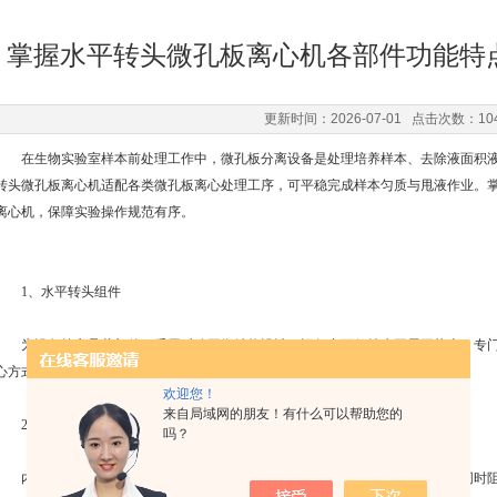
掌握水平转头微孔板离心机各部件功能特
更新时间：2026-07-01 点击次数：10
在生物实验室样本前处理工作中，微孔板分离设备是处理培养样本、去除液面积液
转头微孔板离心机适配各类微孔板离心处理工序，可平稳完成样本匀质与甩液作业。
离心机
，保障实验操作规范有序。
1、水平转头组件
为设备核心承载部件，采用对称平衡结构设计，运行中可保持水平展开状态。专门
心方式可均匀处理板面积液，避免样本飞溅、交叉污染。
欢迎您！
来自局域网的朋友！有什么可以帮助您的
2、密闭离心腔体
吗？
内置封闭式作业空间，材质耐腐蚀且易于清洁，可隔绝样本雾化液滴外泄。同时阻