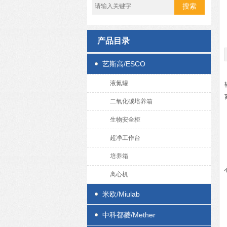
产品目录
艺斯高/ESCO
液氮罐
二氧化碳培养箱
生物安全柜
超净工作台
培养箱
离心机
米欧/Miulab
中科都菱/Mether