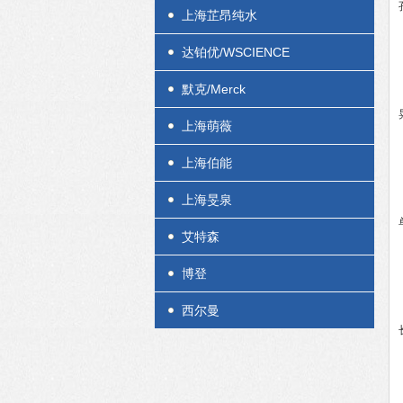
上海芷昂纯水
达铂优/WSCIENCE
默克/Merck
上海萌薇
上海伯能
上海旻泉
艾特森
博登
西尔曼