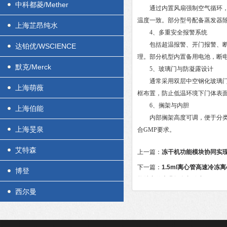
中科都菱/Mether
通过内置风扇强制空气循环，使
温度一致。部分型号配备蒸发器
上海芷昂纯水
4、多重安全报警系统
包括超温报警、开门报警、断电
达铂优/WSCIENCE
理。部分机型内置备用电池，断
默克/Merck
5、玻璃门与防凝露设计
通常采用双层中空钢化玻璃门，
上海萌薇
框布置，防止低温环境下门体表
6、搁架与内胆
上海伯能
内部搁架高度可调，便于分类存
上海旻泉
合GMP要求。
艾特森
上一篇：
冻干机功能模块协同实
下一篇：
1.5ml离心管高速冷冻
博登
能特点的专业阐释与分享
西尔曼