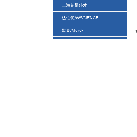
上海芷昂纯水
达铂优/WSCIENCE
默克/Merck
上海萌薇
上海伯能
上海旻泉
艾特森
博登
西尔曼
86-010-64861353