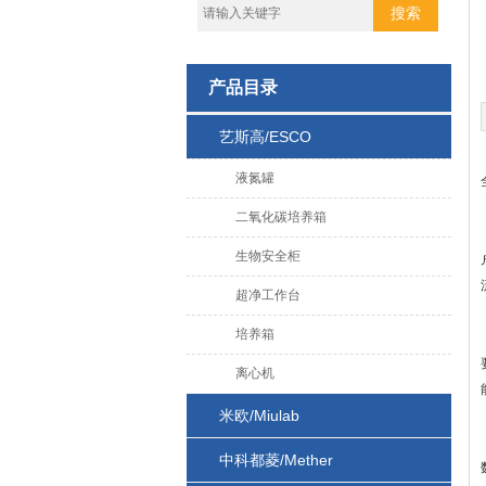
产品目录
艺斯高/ESCO
液氮罐
二氧化碳培养箱
生物安全柜
超净工作台
培养箱
离心机
米欧/Miulab
中科都菱/Mether