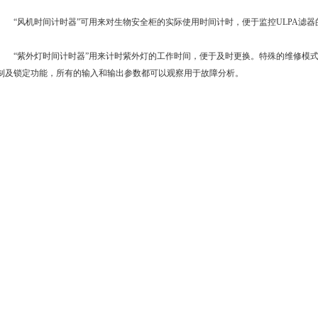
“风机时间计时器”可用来对生物安全柜的实际使用时间计时，便于监控ULPA滤器
“紫外灯时间计时器”用来计时紫外灯的工作时间，便于及时更换。特殊的维修模式
制及锁定功能，所有的输入和输出参数都可以观察用于故障分析。
上一篇：
基因扩增仪保证了实验快速准确
下一篇：
一文与大家分享医用冰箱的使用管理制度
北京市昌平区沙河镇能源东路1号奇
一
点中心A座702