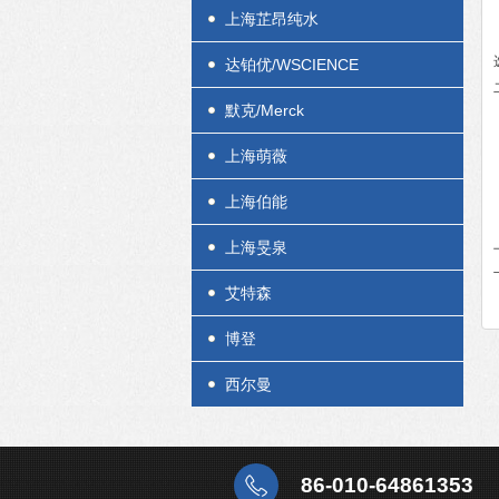
上海芷昂纯水
达铂优/WSCIENCE
默克/Merck
上海萌薇
上海伯能
上海旻泉
艾特森
博登
西尔曼
86-010-64861353