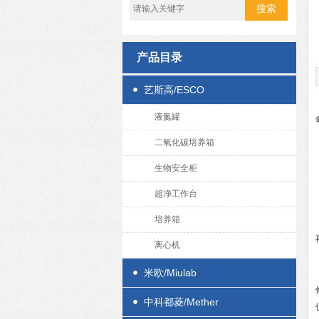
产品目录
艺斯高/ESCO
液氮罐
二氧化碳培养箱
生物安全柜
超净工作台
培养箱
离心机
米欧/Miulab
中科都菱/Mether