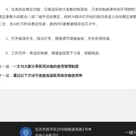
4、仪表的自整定功能：它能适应绝大多数控制系统，只有控制效果特别不理想时万
选定参数At后配合△或▽键开启自整定，此时At指示灯开始闪烁仪表进入自动整定参
二次，当At灯灭时自整定结束，新的PID参数被锁存在芯片中。
5、打开振荡开关，指示灯亮，缓慢调节调速旋钮，升至所需转速。
6、工作完毕，将温控按键、调速旋钮置于小值，堵截电源。
上一篇：
一文与大家分享医用冰箱的使用管理制度
下一篇：
通过以下方法可使超低温医用保存箱使用寿
命延长
北京市昌平区沙河镇能源东路1号奇
一键
点中心A座702