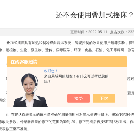
还不会使用叠加式摇床
更新时间：2022-05-11 点击次数：23
叠加式摇床
具有加热和制冷双向调温系统，智能控制的效果使用户培养实验，得
命，是植物、生物、微生物、遗传、病毒医学、环保、食品、石油、化工等科研、教育
今天咱们来了解一下叠加式摇床的正确使用方法：
欢迎您！
来自局域网的朋友！有什么可以帮助您的
1、开启电源，约一分钟自检结束。若显示“000”则说明传感器开路或输入信号超
吗？
2、按SET键可设定温度，按SET键至敛码管下排数据闪动，表示仪表进入温度设
再按一下SET键仪表回到正常工作状态温度设定完毕。
3、在确认仪表显示的值不是准确的测量值时可对显示值进行修正。按SET键3秒进
修改此参数。传感器误差的修正的范围为50到-50，修正完成后再按SET键3秒退出
仪表修正至不准确。