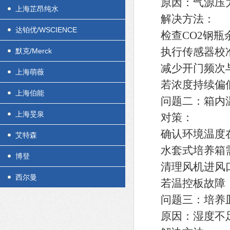
原因：气源压力
上海芷昂纯水
解决方法：
达铂优/WSCIENCE
检查CO2钢瓶余量
执行传感器校准
默克/Merck
减少开门频次与时
上海萌薇
若浓度持续偏低
上海伯能
问题二：箱内温
上海旻泉
对策：
确认环境温度在1
艾特森
水套式培养箱需
博登
清理风机进风口
西尔曼
若温控板故障（
问题三：培养皿
原因：湿度不足