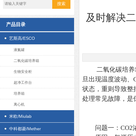
及时解决
产品目录
艺斯高/ESCO
液氮罐
二氧化碳培养箱
二氧化碳培养箱对
生物安全柜
旦出现温度波动、
超净工作台
状态，重则导致整
培养箱
处理常见故障，是
离心机
米欧/Miulab
问题一：CO2浓
中科都菱/Mether