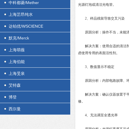
中科都菱/Mether
光源灯泡或清洁光电管。
上海芷昂纯水
2、样品残留导致交叉污染
达铂优/WSCIENCE
原因分析：操作不当，未能清
默克/Merck
解决方案：使用合适的清洁剂和
上海萌薇
虑使用专用的表面活性剂。
上海伯能
3、数值显示不稳定
上海旻泉
原因分析：内部电路故障、环境
艾特森
解决方案：确认仪器放置于平稳
博登
修。
西尔曼
4、无法调至全透光率