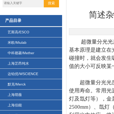
简述
产品目录
艺斯高/ESCO
超微量分光光
米欧/Miulab
基本原理是建立在
中科都菱/Mether
碰撞时，就会发生
上海芷昂纯水
值的大小可反映某
达铂优/WSCIENCE
超微量分光光度
默克/Merck
使用寿命。常用光
上海萌薇
灯及氙灯等），金
上海伯能
2500mm）、氙