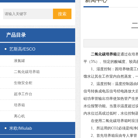
新闻中心
产品目录
艺斯高/ESCO
二氧化碳培养箱
是通过在培养
液氮罐
平（5%）、恒定的酸碱度、较高
1、湿度控制：因培养物需工作
二氧化碳培养箱
馏水让其在工作室内自然蒸发，一
生物安全柜
2、温度控制：温度控制器由Pt
信号转换成电压信号经电路放大
超净工作台
硅功率管输出功率使加热管产生
培养箱
水位报警功能。当显示温度超过设
内水位过高或过低时，水位控制
离心机
在使用二氧化碳培养箱时应注
米欧/Miulab
1、所运用的CO2必须是纯净的
2、首先培养箱应由专人掌管，