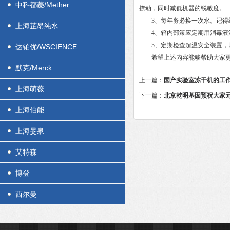
中科都菱/Mether
撩动，同时减低机器的锐敏度。
3、每年务必换一次水。记得
上海芷昂纯水
4、箱内部策应定期用消毒液洗
5、定期检查超温安全装置，
达铂优/WSCIENCE
希望上述内容能够帮助大家更
默克/Merck
上一篇：
国产实验室冻干机的工
上海萌薇
绍
下一篇：
北京乾明基因预祝大家
上海伯能
上海旻泉
艾特森
博登
西尔曼