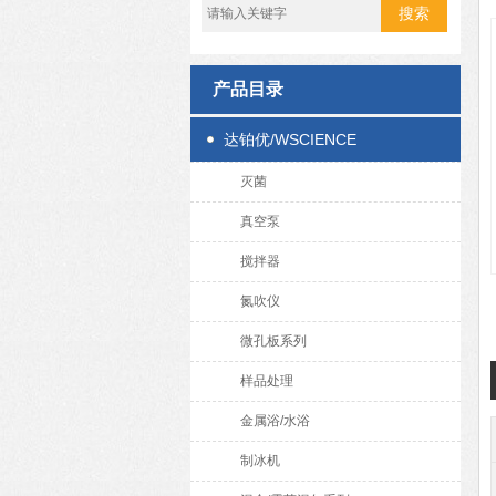
产品目录
达铂优/WSCIENCE
灭菌
真空泵
搅拌器
氮吹仪
微孔板系列
样品处理
金属浴/水浴
制冰机