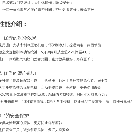
3. 电吸式双门锁设计，人性化操作，静音安全；
4. 进口一体成型气相胶门盖密封圈，密封效果更好，寿命更长；
性能介绍：
1. 优秀的制冷效果
采用进口大功率制冷压缩机组，环保制冷剂，控温精准，静因节能；
独立快速预制冷功能按键，5分钟内可从室温25℃降至4℃；
进口一体成型气相胶门盖密封圈，密封效果更好，寿命更长；
2. 优质的离心能力
多种转子体及适配器可选，一机多用，适用于各种常规离心管、采❄️管；
大力矩交流变频无刷电机，启动平稳快速，免维护，更长使用寿命；
FOC矢量正弦波驱动控制系统，精确的控制转速、时间和相对离心力；
9种升速曲线、10种减速曲线，0档为自由停机，防止样品二次重悬、满足特殊分离
3. *的安全保护
特氟龙涂层离心腔体，更好防止样品腐蚀；
进口安全开关，减少售后风险，保证人身安全；