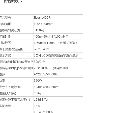
产品参数：
产品型号
Evos L400R
转速范围
100~6000rpm
最答相对离心力
5150xg
容量[ml]
400ml(50ml×8/ 100ml×4)
时间设置
1-59min/ 1-59s；2 种模式可选；
静态温度设定范围
-20℃~40℃
显示方式
5英寸LCD高亮黑底白字液晶显示
最筷加速时间[sec]/升速挡
30s/9 挡
最筷减速时间[sec]/降速挡
25s/ 10 挡，0 挡自由停机
电源
AC220V/50~60Hz
功率
550W
尺寸：长×宽×高
634×548×335mm
重量(无转头)
65Kg
最膏转速下噪音水平(≈)
≤58d B(A)
防护等级
IP20
+5~40℃/80%