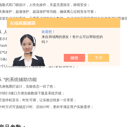
电吸式双门锁设计，人性化操作，关盖无需按压，静因安全；
失衡保护，超速保护、超温保护等功能，确保离心过程安全可靠；
挂篮自动识别系统，无需手动切换转头数据，自动识别不同容量转头转速并进行限速
4. 人性化的操作
欢迎您！
来自局域网的朋友！有什么可以帮助您的
显示界面支持中英文菜单切换；
吗？
Flash按键可完成瞬时点动离心，操作便捷；
双气杆支撑门盖，开关门更稳定顺畅，支持多种开盖角度；
10条内置自定义存储程序，面板5个直接调取程序按键，一键直达目标程序；
5寸LCD高亮黑底白字液晶显示，运行参数清晰明了；
5. *的系统辅助功能
机身氛围灯设计，实验状态一目了然；
USB2.0接口方便实验数据下载及系统升级；
可选停机音乐，时长可调，让实验过程多一分享受；
计时方式可选稳定计时、启动计时，更科学满足用户实验需求；