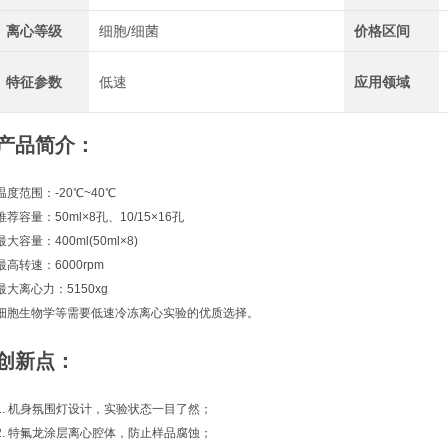
离心等级
细胞/细菌
价格区间
特征参数
低速
应用领域
产品简介：
温度范围：-20℃~40℃
推荐容量：50ml×8孔、10/15×16孔
最大容量：400ml(50ml×8)
最高转速：6000rpm
最大离心力：5150xg
细胞生物学等需要低速冷冻离心实验的优质选择。
创新点：
1. 机身氛围灯设计，实验状态一目了然；
2. 特氟龙涂层离心腔体，防止样品腐蚀；