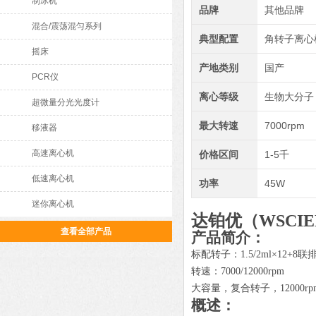
制冰机
品牌
其他品牌
混合/震荡混匀系列
典型配置
角转子离心
摇床
产地类别
国产
PCR仪
离心等级
生物大分子
超微量分光光度计
最大转速
7000rpm
移液器
高速离心机
价格区间
1-5千
低速离心机
功率
45W
迷你离心机
达铂优（WSCI
查看全部产品
产品简介：
标配转子：
1.5/2ml×12+8
转速：
7000/12000rpm
大容量，复合转子，
1200
概述：