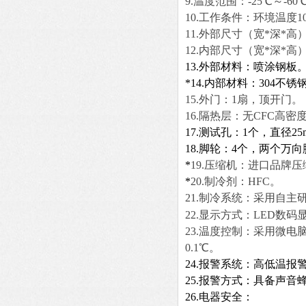
9
.
温度范围：
-
25
℃～-
60
10
.工作条件：环境温度10～
11
.外部尺寸（宽*深*高
12
.内部尺寸（宽*深*高
13
.外部材料：喷涂钢板
*
14
.内部材料：304不锈
1
5
.外门：1扇，顶开门。
1
6
.隔热层：无C
FC
高密
1
7
.测试孔：1个，直径2
1
8
.脚轮：4个，两个万
*
1
9
.压缩机：进口品牌压
*
20
.
制冷剂：H
FC
。
21
.
制冷系统：
采用自主
22.
显示方式：LED数码
23
.温度控制：
采用微电
0.1℃。
24
.报警系统：高低温报
25
.报警方式：具备声音
26
.电器安全：