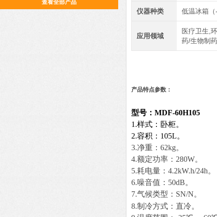
查看全部产品
仪器种类
低温冰箱（
医疗卫生,环
应用领域
药/生物制
产品特点参数：
型号：MDF-
60
H
105
1
.
样式：卧柜。
2
.
容积：
105
L。
3.净重：
62
kg。
4.额定功率：
280W
。
5
.
耗电量：
4.2kW.h/24h
。
6.
噪音值：
50
d
B
。
7.
气候类型：
SN/N
。
8.
制冷方式
：直冷。