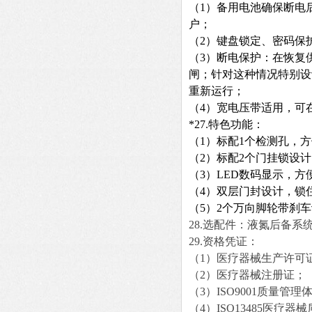
（1）备用电池确保断电
户；
（2）键盘锁定、密码保
（3）断电保护：在恢复
闸；针对这种情况特别设
重新运行；
（4）宽电压带适用，可
*
2
7
.特色功能：
（1）标配1个检测孔，
（
2
）标配2个门挂锁设
（
3
）L
ED
数码显示，方
（
4
）双层门封设计，锁
（
5
）2个万向脚轮带刹
2
8
.
选配件：液氮后备系
2
9
.
资格凭证：
（1）医疗器械生产许可
（
2
）医疗器械注册证；
（
3
）ISO9001质量管
（
4
）IS
O
1348