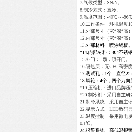
7.
气候类型：
SN/N
。
8.
制冷方式
：直冷。
9.温度范围：
-40℃～-86
10
.工作条件：环境温度10～
11
.外部尺寸（宽*深*高）
12
.内部尺寸（宽*深*高）
13.外部材料：喷涂钢板
*14.内部材料：304不锈
15.外门：1扇，顶开门。
16.隔热层：无CFC高
17.测试孔：1个，直径
18.脚轮：4个，两个
*
19.压缩机：进口品牌
*
20.
制冷剂：采用自主研
21.
制冷系统：
采用自主
22.显示方式：LED数
23.温度控制：
采用微电
0.1℃。
24.报警系统：高低温