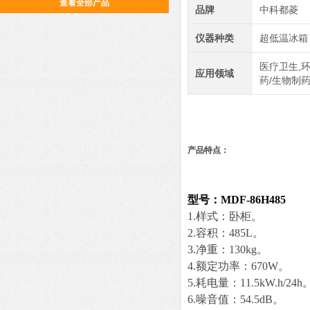
查看全部产品
品牌
中科都菱
仪器种类
超低温冰箱
医疗卫生,环
应用领域
药/生物制
产品特点：
型号：MDF-86H
485
1
.
样式：卧柜。
2
.
容积：485L。
3.净重：1
3
0kg。
4.额定功率：
670W
。
5
.
耗电量：
11.5kW.h/24h
6.
噪音值：
54.5
d
B
。