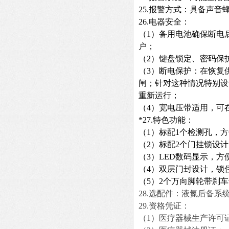
25.报警方式：具备声
26.电器安全：
（1）备用电池确保断电
户；
（2）键盘锁定、密码保
（3）断电保护：在恢复
闸；针对这种情况特别设
重新运行；
（4）宽电压带适用，可在
*
27.特色功能：
（1）标配1个检测孔，
（2）标配2个门挂锁设
（3）LED数码显示，
（4）双层门封设计，锁
（5）2个万向脚轮带刹
28.
选配件：液氮后备系
29.
资格凭证：
（1）医疗器械生产许可