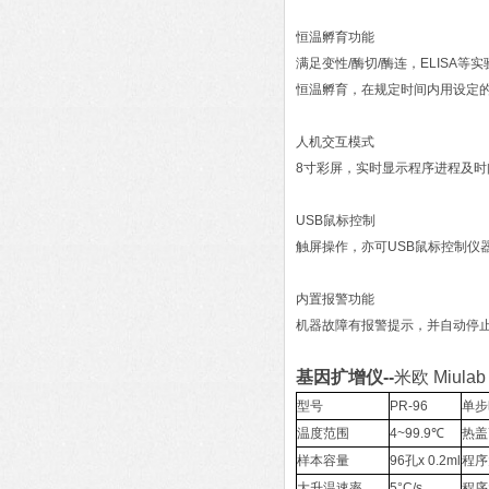
恒温孵育功能
满足变性/酶切/酶连，ELISA等
恒温孵育，在规定时间内用设定
人机交互模式
8寸彩屏，实时显示程序进程及时
USB鼠标控制
触屏操作，亦可USB鼠标控制仪
内置报警功能
机器故障有报警提示，并自动停
基因扩增仪
--
米欧 Miu
型号
PR-96
单步
温度范围
4~99.9℃
热盖
样本容量
96孔x 0.2ml
程序
大升温速率
5°C/s
程序