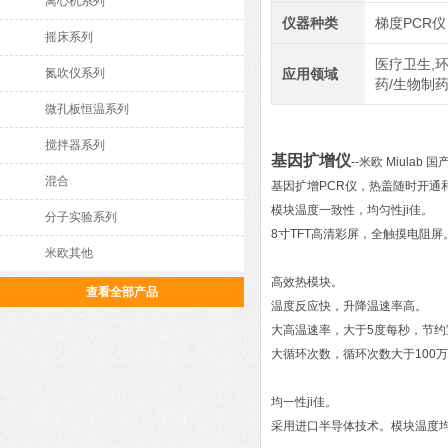
离心机系列
仪器种类
梯度PCR仪
摇床系列
医疗卫生,环
氮吹仪系列
应用领域
药/生物制
微孔板恒温系列
搅拌器系列
基因扩增仪
--米欧 Miula
混合
基因扩增PCR仪，热盖随时开通
模块温度一致性，均匀性ji佳。
分子实验系列
8寸TFT高清彩屏，全触摸电阻屏
米欧其他
高效热模块。
查看全部产品
温度反应快，升降温速率高。
大高温速率，大于5度每秒，节约
大循环次数，循环次数大于100
均一性ji佳。
采用进口半导体技术。模块温度均