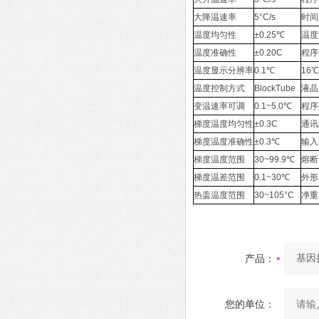
大降温速率
5°C/s
时间
温度均匀性
±0.25℃
温度
温度准确性
±0.20C
程序
温度显示分辨率
0.1℃
16
温度控制方式
BlockTube
液晶
变温速率可调
0.1~5.0℃
程序
梯度温度均匀性
±0.3C
通讯
梯度温度准确性
±0.3℃
输入
梯度温度范围
30~99.9℃
熔断
梯度温差范围
0.1~30℃
外形
热盖温度范围
30~105°C
净重
产品：
您的单位：