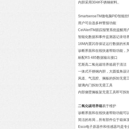
内胆采用304#不锈钢材料。
SmartsenseTM微电脑PID智能
用户可自选多种警报功能
CelAlertTM跟踪报警系统提醒
智能化数据和事件监测器记录培养
16M内置闪存保证运行数据的长
诊断界面和在线快速帮助功能，
标配RS 485数据输出接口
艺斯高二氧化碳培养箱易于清洁
一体式不锈钢内胆，大圆弧角设计
风道、气流腔、搁板的拆卸无需
玻璃内门拆卸无需工具
内部侧壁搁板架无需工具即可拆
二氧化碳培养箱
易于维护
诊断界面和在线快速帮助功能可
简洁的布局，所有部件位于箱体顶
Esco电子原器件和传感器均是