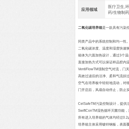
医疗卫生,环
应用领域
药/生物制
二氧化碳培养箱
是一款具有污染控
同类产品中的系统控制和均一性
二氧化碳浓度、温度和湿度快速
箱体为六面加热设计，通过3个温
直接加热方式可以保证样品腔内
VentiFlowTM强制空气对
高效过滤后的洁净、柔和气流掠
空气在培养板中轻轻地流动，对
门开启后，风扇自动停止，防止
CelSafeTM污染控制设计，提
SwiftConTM湿热循环灭菌
所有进入培养箱的气体均经过0.2
培养箱主体采用镀锌钢板，表面覆有