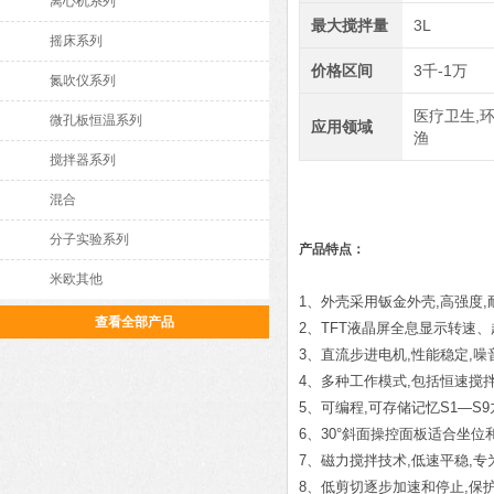
离心机系列
最大搅拌量
3L
摇床系列
价格区间
3千-1万
氮吹仪系列
医疗卫生,环
微孔板恒温系列
应用领域
渔
搅拌器系列
混合
分子实验系列
产品特点：
米欧其他
1、外壳采用钣金外壳,高强度,
查看全部产品
2、TFT液晶屏全息显示转速
3、直流步进电机,性能稳定,噪
4、多种工作模式,包括恒速搅
5、可编程,可存储记忆S1—S
6、30°斜面操控面板适合坐位
7、磁力搅拌技术,低速平稳,
8、低剪切逐步加速和停止,保